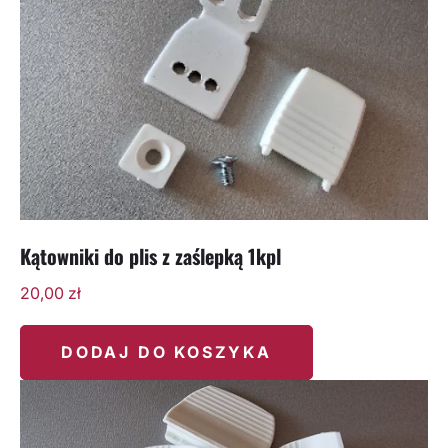
Kątowniki do plis z zaślepką 1kpl
20,00
zł
DODAJ DO KOSZYKA