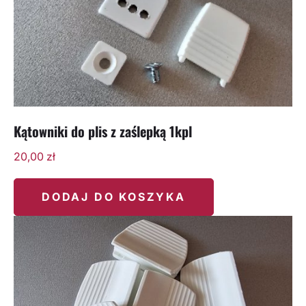
Kątowniki do plis z zaślepką 1kpl
20,00
zł
DODAJ DO KOSZYKA