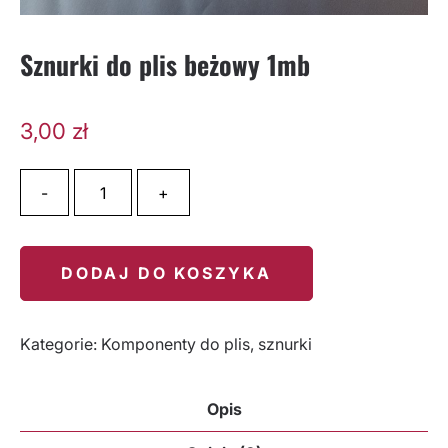
Sznurki do plis beżowy 1mb
3,00
zł
ilość Sznurki do plis beżowy 1mb
-
+
DODAJ DO KOSZYKA
Kategorie:
Komponenty do plis
,
sznurki
Opis