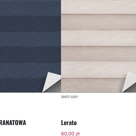
GRANATOWA
Lerato
60,00
zł