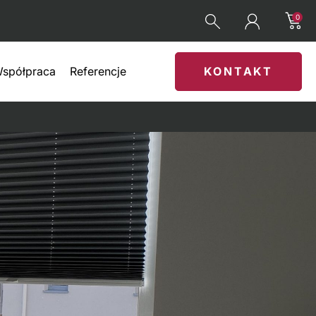
0
spółpraca
Referencje
KONTAKT