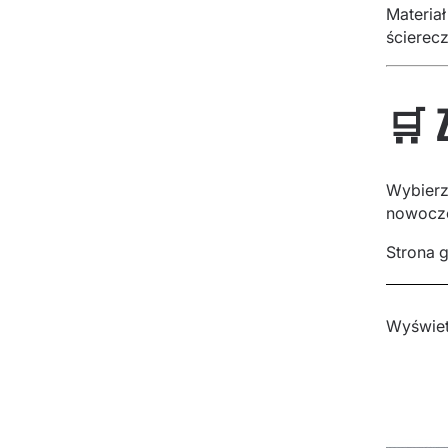
Materia
ścierecz
🛒 
Wybierz
nowocze
Strona 
Wyświet