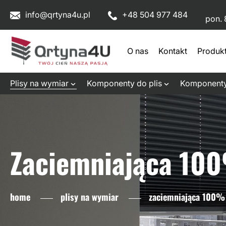
info@qrtyna4u.pl
+48 504 977 484
pon. 
O nas
Kontakt
Produk
Plisy na wymiar
Komponenty do plis
Komponenty
Zaciemniająca 10
home
plisy na wymiar
zaciemniająca 100%