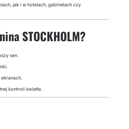
ch, jak i w hotelach, gabinetach czy
tkanina STOCKHOLM?
pszy sen.
mki.
 ekranach.
ej kontroli światła.