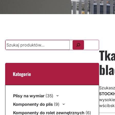
Szukaj
Tk
bla
Kategorie
Szukasz 
STOCK
35 produktów
Plisy na wymiar
35
wysokiej
9 produktów
Komponenty do plis
9
wścibsk
6 produktów
Komponenty do rolet zewnętrznych
6