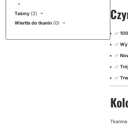
Czy
2 produkty
Taśmy
2
0 produktów
Wiertła do tkanin
0
✅
100
✅
Wys
✅
Now
✅
Tró
✅
Trw
Kol
Tkanina