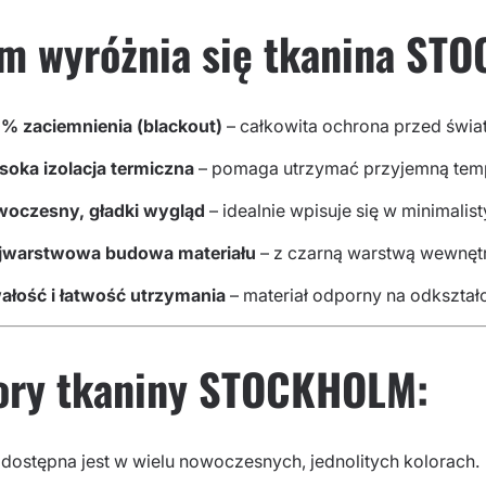
m wyróżnia się tkanina S
% zaciemnienia (blackout)
– całkowita ochrona przed świa
oka izolacja termiczna
– pomaga utrzymać przyjemną temp
oczesny, gładki wygląd
– idealnie wpisuje się w minimalis
jwarstwowa budowa materiału
– z czarną warstwą wewnętr
ałość i łatwość utrzymania
– materiał odporny na odkształc
ory tkaniny STOCKHOLM:
 dostępna jest w wielu nowoczesnych, jednolitych kolorach.