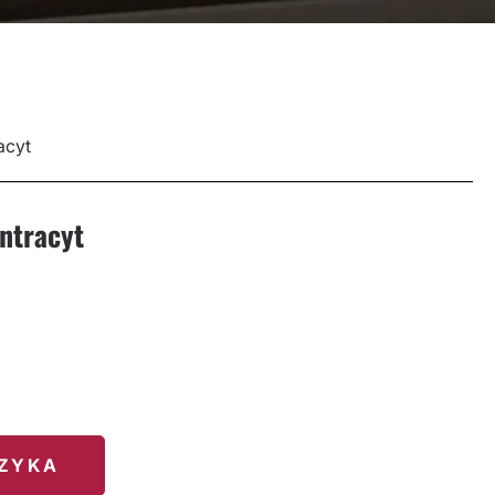
acyt
ntracyt
racyt
SZYKA