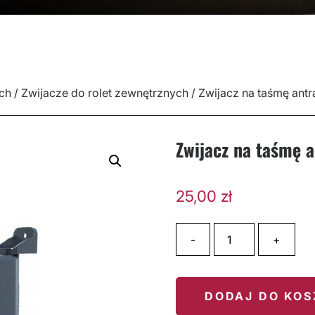
ch
/
Zwijacze do rolet zewnętrznych
/ Zwijacz na taśmę antr
Zwijacz na taśmę a
25,00
zł
ilość Zwijacz na taśmę ant
-
+
DODAJ DO KO