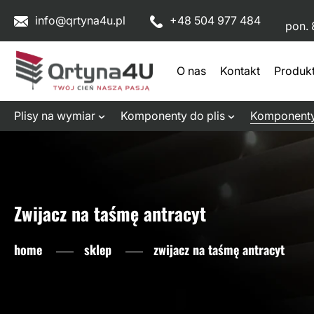
info@qrtyna4u.pl
+48 504 977 484
pon. 
O nas
Kontakt
Produk
Plisy na wymiar
Komponenty do plis
Komponenty
Zwijacz na taśmę antracyt
home
sklep
zwijacz na taśmę antracyt