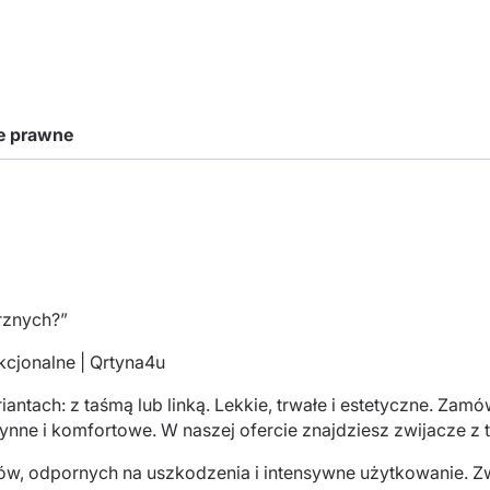
je prawne
rznych?”
nkcjonalne | Qrtyna4u
antach: z taśmą lub linką. Lekkie, trwałe i estetyczne. Zam
, płynne i komfortowe. W naszej ofercie znajdziesz zwijacze 
łów, odpornych na uszkodzenia i intensywne użytkowanie. Zw