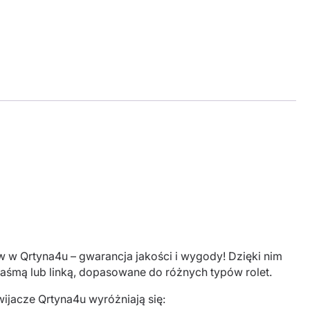
ów w Qrtyna4u – gwarancja jakości i wygody! Dzięki nim
z taśmą lub linką, dopasowane do różnych typów rolet.
ijacze Qrtyna4u wyróżniają się: