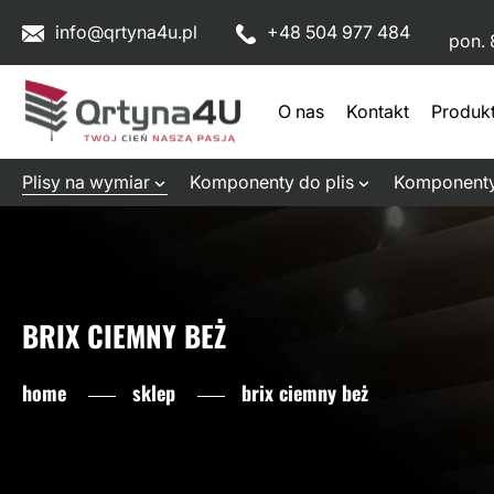
info@qrtyna4u.pl
+48 504 977 484
pon. 
O nas
Kontakt
Produk
Plisy na wymiar
Komponenty do plis
Komponenty
BRIX CIEMNY BEŻ
home
sklep
brix ciemny beż