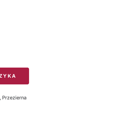
SZYKA
,
Przezierna