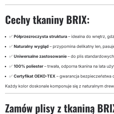
Cechy tkaniny BRIX:
✅
Półprzezroczysta struktura
– idealna do wnętrz, gd
✅
Naturalny wygląd
– przypomina delikatny len, pasu
✅
Uniwersalne zastosowanie
– do plis standardowych
✅
100% poliester
– trwała, odporna tkanina na lata uż
✅
Certyfikat OEKO-TEX
– gwarancja bezpieczeństwa dl
Każdy kolor doskonale komponuje się z naturalnym drewnem
Zamów plisy z tkaniną BRI