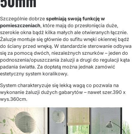
50mm
Szczególnie dobrze
spełniają swoją funkcję w
pomieszczeniach
, które mają do przesłonięcia duże,
szerokie okna bądź kilka małych ale otwieranych łącznie.
Żaluzje montuje się głównie do sufitu wnęki okiennej bądź
do ściany przed wnęką. W standardzie sterowanie odbywa
się za pomocą dwóch, niezależnych sznurków – jeden do
podnoszenia/opuszczania żaluzji a drugi do regulacji kąta
padania światła. Za dopłatą można jednak zamówić
estetyczny system koralikowy.
System charakteryzuje się lekką wagą co pozwala na
wykonanie żaluzji dużych gabarytów – nawet szer.390 x
wys.360cm.