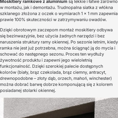
Moskitiery ramkowe z aluminium
są lekkie i łatwe zarówno
w montażu, jak i demontażu. Trudnopalna siatka z włókna
szklanego złożona z oczek o wymiarach 1 × 1 mm zapewnia
prawie 100% skuteczności w zatrzymywaniu owadów.
Dzięki obrotowym zaczepom montaż moskitiery odbywa
się bezinwazyjnie, bez użycia żadnych narzędzi i bez
naruszenia struktury ramy okiennej. Po sezonie letnim, kiedy
ramka nie jest już potrzebna, można ściągnąć ją do mycia i
schować do następnego sezonu. Proces ten wydłuży
żywotność produktu i zapewni jego wieloletnią
funkcjonalność. Dzięki szerokiej palecie dostępnych
kolorów (biały, brąz czekolada, brąz ciemny, antracyt,
drewnopodobne – złoty dąb, orzech, mahoń, winchester)
można dobrać barwę dobrze komponującą się z kolorem
posiadanej stolarki okiennej.